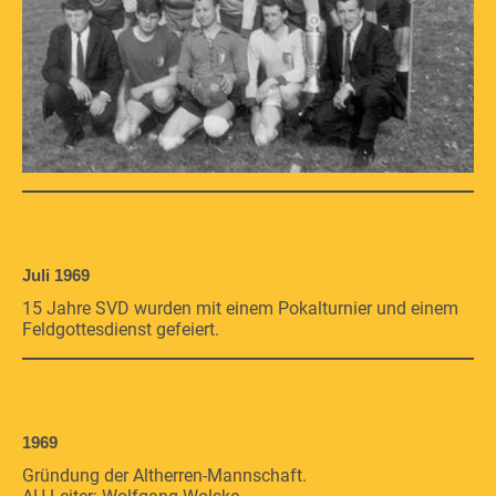
Juli 1969
15 Jahre SVD wurden mit einem Pokalturnier und einem
Feldgottesdienst gefeiert.
1969
Gründung der Altherren-Mannschaft.