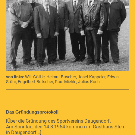
von links:
Willi Göttle, Helmut Buscher, Josef Kappeler, Edwin
Stöhr, Engelbert Butscher, Paul Miehle, Julius Koch
Das Gründungsprotokoll
[Über die Gründung des Sportvereins Daugendorf.
Am Sonntag, den 14.8.1954 kommen im Gasthaus Stern
in Daugendorf...]