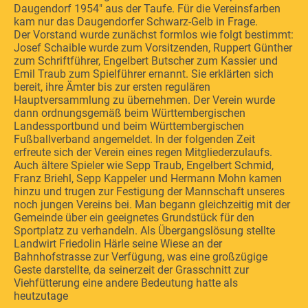
Daugendorf 1954" aus der Taufe. Für die Vereinsfarben
kam nur das Daugendorfer Schwarz-Gelb in Frage.
Der Vorstand wurde zunächst formlos wie folgt bestimmt:
Josef Schaible wurde zum Vorsitzenden, Ruppert Günther
zum Schriftführer, Engelbert Butscher zum Kassier und
Emil Traub zum Spielführer ernannt. Sie erklärten sich
bereit, ihre Ämter bis zur ersten regulären
Hauptversammlung zu übernehmen. Der Verein wurde
dann ordnungsgemäß beim Württembergischen
Landessportbund und beim Württembergischen
Fußballverband angemeldet. In der folgenden Zeit
erfreute sich der Verein eines regen Mitgliederzulaufs.
Auch ältere Spieler wie Sepp Traub, Engelbert Schmid,
Franz Briehl, Sepp Kappeler und Hermann Mohn kamen
hinzu und trugen zur Festigung der Mannschaft unseres
noch jungen Vereins bei. Man begann gleichzeitig mit der
Gemeinde über ein geeignetes Grundstück für den
Sportplatz zu verhandeln. Als Übergangslösung stellte
Landwirt Friedolin Härle seine Wiese an der
Bahnhofstrasse zur Verfügung, was eine großzügige
Geste darstellte, da seinerzeit der Grasschnitt zur
Viehfütterung eine andere Bedeutung hatte als
heutzutage