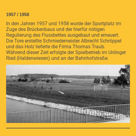
1957 / 1958
In den Jahren 1957 und 1958 wurde der Sportplatz im
Zuge des Brückenbaus und der hierfür nötigen
Regulierung des Flussbettes ausgebaut und erneuert.
Die Tore erstellte Schmiedemeister Albrecht Schröppel
und das Holz lieferte die Firma Thomas Traub.
Während dieser Zeit erfolgte der Spielbetrieb im Unlinger
Ried (Haldenwiesen) und an der Bahnhofstraße.