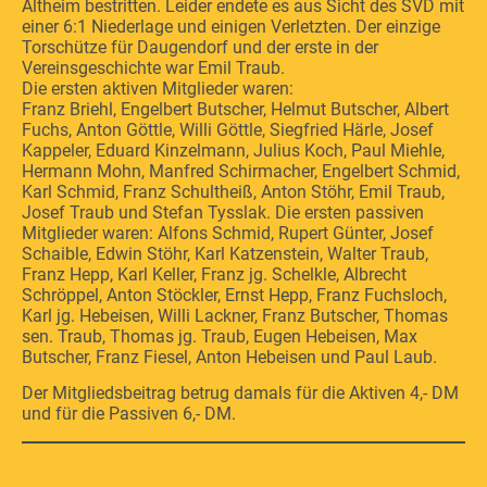
Altheim bestritten. Leider endete es aus Sicht des SVD mit
einer 6:1 Niederlage und einigen Verletzten. Der einzige
Torschütze für Daugendorf und der erste in der
Vereinsgeschichte war Emil Traub.
Die ersten aktiven Mitglieder waren:
Franz Briehl, Engelbert Butscher, Helmut Butscher, Albert
Fuchs, Anton Göttle, Willi Göttle, Siegfried Härle, Josef
Kappeler, Eduard Kinzelmann, Julius Koch, Paul Miehle,
Hermann Mohn, Manfred Schirmacher, Engelbert Schmid,
Karl Schmid, Franz Schultheiß, Anton Stöhr, Emil Traub,
Josef Traub und Stefan Tysslak. Die ersten passiven
Mitglieder waren: Alfons Schmid, Rupert Günter, Josef
Schaible, Edwin Stöhr, Karl Katzenstein, Walter Traub,
Franz Hepp, Karl Keller, Franz jg. Schelkle, Albrecht
Schröppel, Anton Stöckler, Ernst Hepp, Franz Fuchsloch,
Karl jg. Hebeisen, Willi Lackner, Franz Butscher, Thomas
sen. Traub, Thomas jg. Traub, Eugen Hebeisen, Max
Butscher, Franz Fiesel, Anton Hebeisen und Paul Laub.
Der Mitgliedsbeitrag betrug damals für die Aktiven 4,- DM
und für die Passiven 6,- DM.