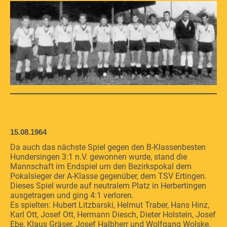
15.08.1964
Da auch das nächste Spiel gegen den B-Klassenbesten
Hundersingen 3:1 n.V. gewonnen wurde, stand die
Mannschaft im Endspiel um den Bezirkspokal dem
Pokalsieger der A-Klasse gegenüber, dem TSV Ertingen.
Dieses Spiel wurde auf neutralem Platz in Herbertingen
ausgetragen und ging 4:1 verloren.
Es spielten: Hubert Litzbarski, Helmut Traber, Hans Hinz,
Karl Ott, Josef Ott, Hermann Diesch, Dieter Holstein, Josef
Ebe, Klaus Gräser, Josef Halbherr und Wolfgang Wolske.